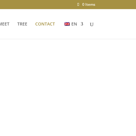
0 Items
MEET
TREE
CONTACT
EN