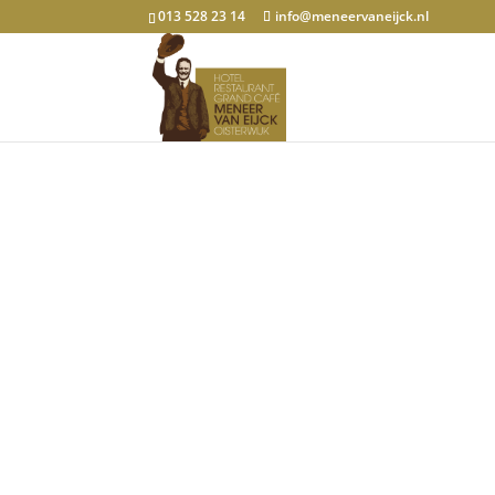
013 528 23 14
info@meneervaneijck.nl