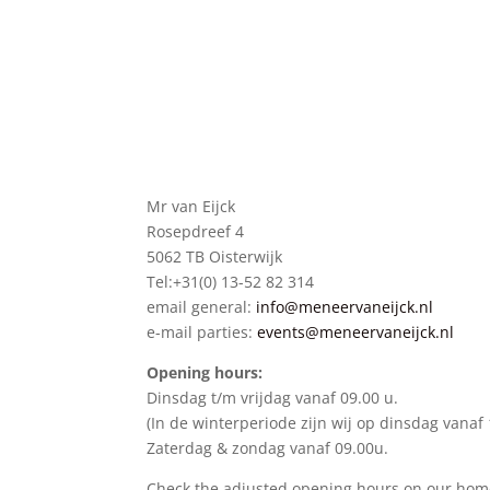
Mr van Eijck
Rosepdreef 4
5062 TB Oisterwijk
Tel:+31(0) 13-52 82 314
email general:
info@meneervaneijck.nl
e-mail parties:
events@meneervaneijck.nl
Opening hours:
Dinsdag t/m vrijdag vanaf 09.00 u.
(In de winterperiode zijn wij op dinsdag vanaf
Zaterdag & zondag vanaf 09.00u.
Check the adjusted opening hours on our ho