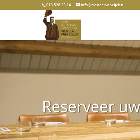
013 528 23 14
info@meneervaneijck.nl
Reserveer uw