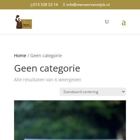
013 528 23 14
info@meneervaneijck.nl
Home
/ Geen categorie
Geen categorie
Alle resultaten van 6 weergeven