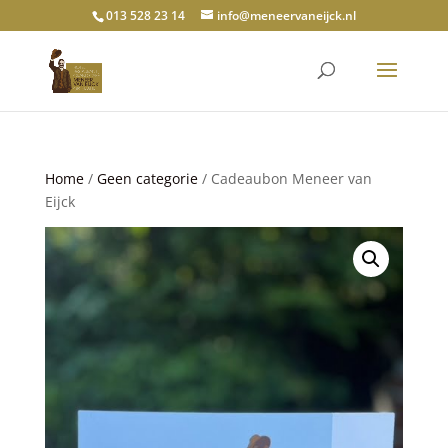
013 528 23 14
info@meneervaneijck.nl
Home
/
Geen categorie
/ Cadeaubon Meneer van
Eijck