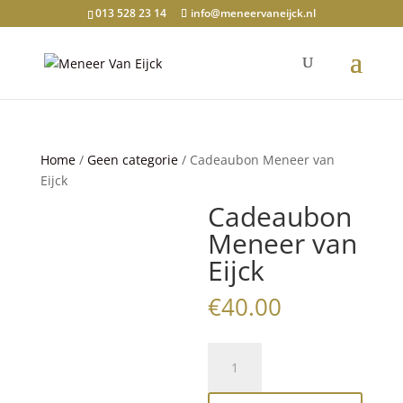
013 528 23 14
info@meneervaneijck.nl
Home
/
Geen categorie
/ Cadeaubon Meneer van
Eijck
Cadeaubon
Meneer van
Eijck
€
40.00
Cadeaubon
Meneer
van