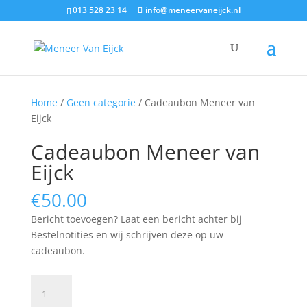
013 528 23 14
info@meneervaneijck.nl
Home
/
Geen categorie
/ Cadeaubon Meneer van
Eijck
Cadeaubon Meneer van
Eijck
€
50.00
Bericht toevoegen? Laat een bericht achter bij
Bestelnotities en wij schrijven deze op uw
cadeaubon.
Cadeaubon
Meneer